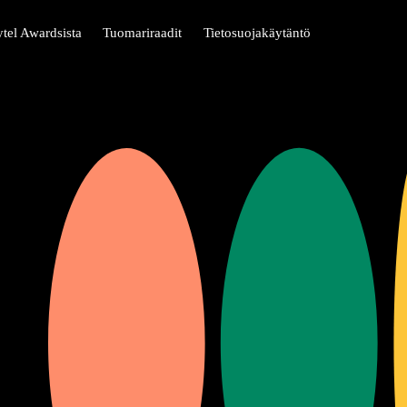
ytel Awardsista
Tuomariraadit
Tietosuojakäytäntö