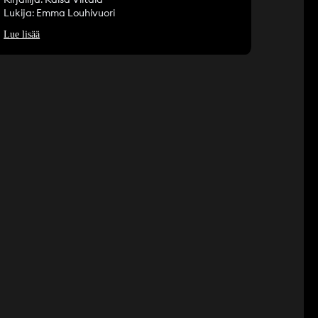
Lukija: Emma Louhivuori
Lue lisää